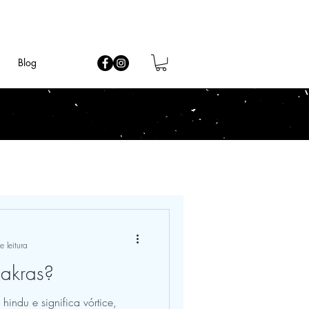
Blog
 leitura
akras?
indu e significa vórtice,