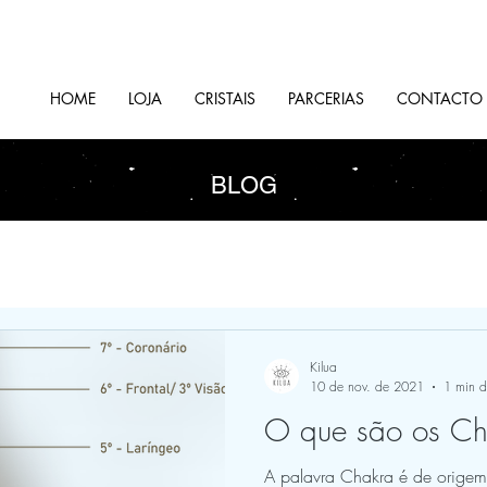
HOME
LOJA
CRISTAIS
PARCERIAS
CONTACTO
BLOG
Kilua
10 de nov. de 2021
1 min de
O que são os Ch
A palavra Chakra é de origem h