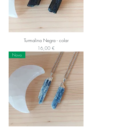
Turmalina Negra - colar
Preço
16,00 €
Novo