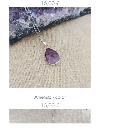
Preço
16,00 €
Ametista - colar
Preço
16,00 €