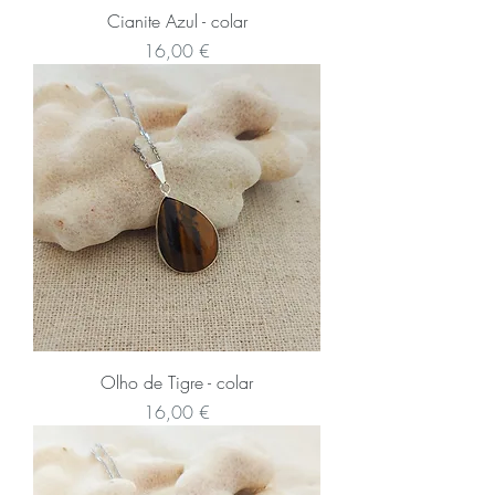
Cianite Azul - colar
Preço
16,00 €
Olho de Tigre - colar
Preço
16,00 €