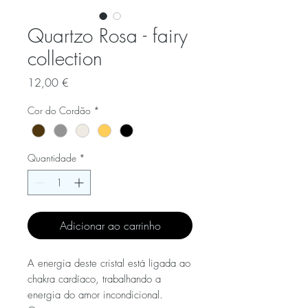
Quartzo Rosa - fairy
collection
Preço
12,00 €
Cor do Cordão
*
Quantidade
*
Adicionar ao carrinho
A energia deste cristal está ligada ao
chakra cardíaco, trabalhando a
energia do amor incondicional.