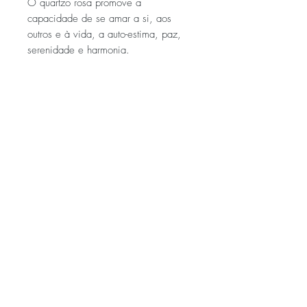
O quartzo rosa promove a
capacidade de se amar a si, aos
outros e à vida, a auto-estima, paz,
serenidade e harmonia.
Especificações
Fio ajustável
ENVIOS E DEVOLUÇÕES
POLÍTICA DE PRIVACIDADE
FAQ
2020
KILUA
KILUANATURA@GMAIL.COM