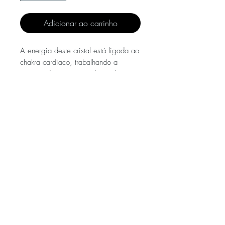
Adicionar ao carrinho
A energia deste cristal está ligada ao
chakra cardíaco, trabalhando a
energia do amor incondicional.
O quartzo rosa promove a
capacidade de se amar a si, aos
outros e à vida, a auto-estima, paz,
serenidade e harmonia.
ENVIOS E DEVOLUÇÕES
POLÍTICA DE PRIVACIDADE
FAQ
2020