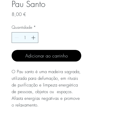
Pau Santo
Preço
8,00 €
Quantidade
*
Adicionar ao carrinho
O Pau santo é uma madeira sagrada,
utilizada para defumação, em rituais
de purificação e limpeza energética
de pessoas, objetos ou espaços.
Afasta energias negativas e promove
o relaxamento.
Especificações