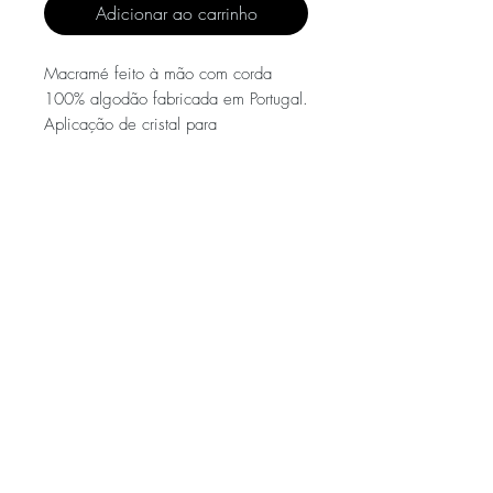
Adicionar ao carrinho
Macramé feito à mão com corda
100% algodão fabricada em Portugal.
Aplicação de cristal para
harmonização de espaço.
Dimensões
72x90cm
ENVIOS E DEVOLUÇÕES
POLÍTICA DE PRIVACIDADE
FAQ
2020
KILUA