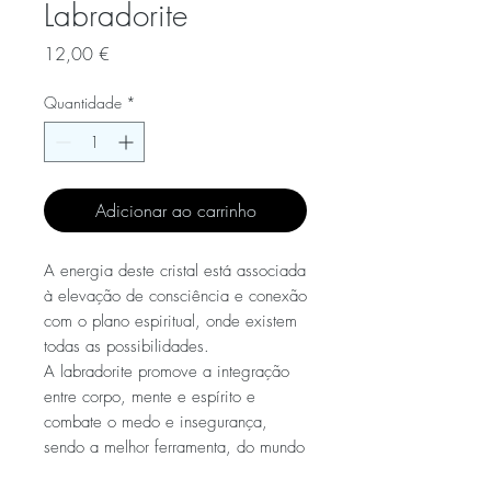
Labradorite
Preço
12,00 €
Quantidade
*
Adicionar ao carrinho
A energia deste cristal está associada
à elevação de consciência e conexão
com o plano espiritual, onde existem
todas as possibilidades.
A labradorite promove a integração
entre corpo, mente e espírito e
combate o medo e insegurança,
sendo a melhor ferramenta, do mundo
cristalino, no combate a uma crise