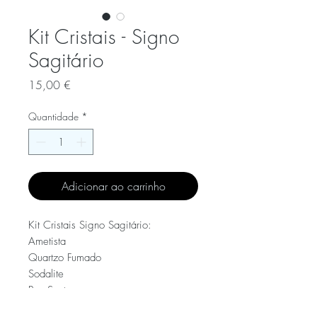
Kit Cristais - Signo
Sagitário
Preço
15,00 €
Quantidade
*
Adicionar ao carrinho
Kit Cristais Signo Sagitário:

Ametista 

Quartzo Fumado

Sodalite

Pau Santo

Saco de Algodão 