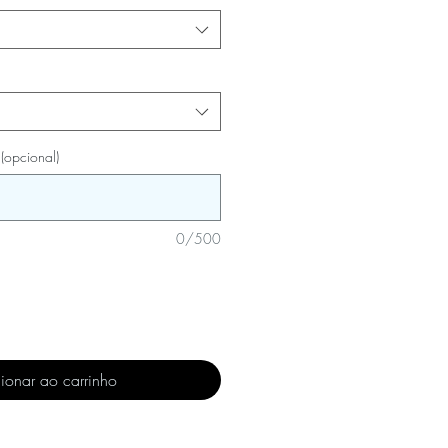
 (opcional)
0/500
ionar ao carrinho