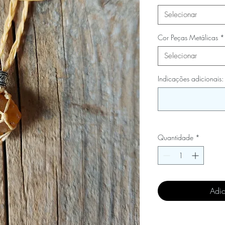
Selecionar
Cor Peças Metálicas
*
Selecionar
Indicações adicionais:
Quantidade
*
Adic