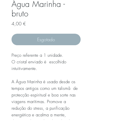
Água Marinha -
bruto
Preço
4,00 €
Esgotado
Preço referente a 1 unidade.

O cristal enviado é  escolhido  
intuitivamente. 

A Água Marinha é usada desde os 
tempos antigos como um talismã  de 
protecção espiritual e boa sorte nas 
viagens marítimas. Promove a 
redução do stress, a purificação 
energética e acalma a mente, 
despertando estados elevados de 
consciência e paz interior profunda.