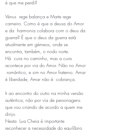
é que me perdi?
Vénus  rege balança e Marte rege 
carneiro. Como é que a deusa do Amor 
e da  harmonia colabora com o deus da 
guerra? É que o deus da guerra está  
atualmente em gémeos, onde se 
encontra, também, o nodo norte.
Há  cura no caminho, mas a cura 
acontece por via do Amor. Não no Amor 
 romântico, e sim no Amor fraterno. Amar 
é liberdade, Amar não é  cobrança.
Ir ao encontro do outro na minha versão 
autêntica, não por via de personagens 
que vou criando de acordo a quem me 
dirijo.
Nesta  Lua Cheia é importante 
reconhecer a necessidade do equilíbrio 