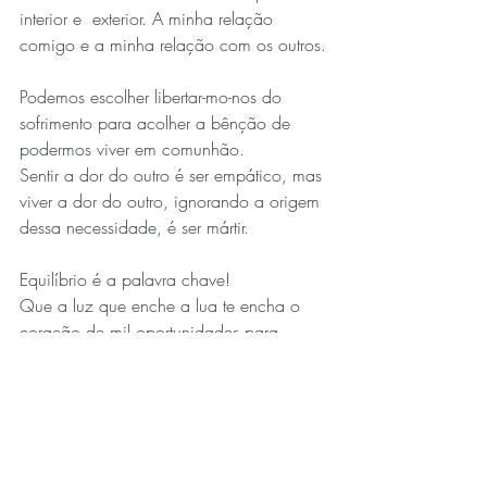
interior e  exterior. A minha relação 
comigo e a minha relação com os outros.
Podemos escolher libertar-mo-nos do 
sofrimento para acolher a bênção de 
podermos viver em comunhão.
Sentir a dor do outro é ser empático, mas 
viver a dor do outro, ignorando a origem 
dessa necessidade, é ser mártir.
Equilíbrio é a palavra chave!
Que a luz que enche a lua te encha o 
coração de mil oportunidades para 
evoluir mais um bocadinho. Será uma 
escolha tua.
Grata, 
Soraia Sequeira