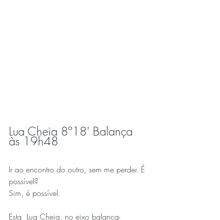
Lua Cheia 8º18' Balança 
às 19h48
Ir ao encontro do outro, sem me perder. É 
possível?
Sim, é possível.
Esta  Lua Cheia, no eixo balança-